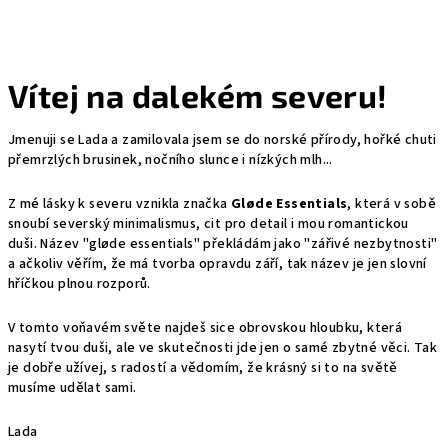
Vítej na dalekém severu!
Jmenuji se Lada a zamilovala jsem se do norské přírody, hořké chuti
přemrzlých brusinek, nočního slunce i nízkých mlh...
Z mé lásky k severu vznikla značka
Gl
øde Essentials
, která v sobě
snoubí severský minimalismus, cit pro detail i mou romantickou
duši. Název "gl
øde essentials" překládám jako "zářivé nezbytnosti"
a ačkoliv věřím, že má tvorba opravdu září, tak název je jen slovní
hříčkou plnou rozporů.
V tomto voňavém světe najdeš sice obrovskou hloubku, která
nasytí tvou duši, ale ve skutečnosti jde jen o samé zbytné věci. Tak
je dobře užívej, s radostí a vědomím, že krásný si to na světě
musíme udělat sami.
Lada