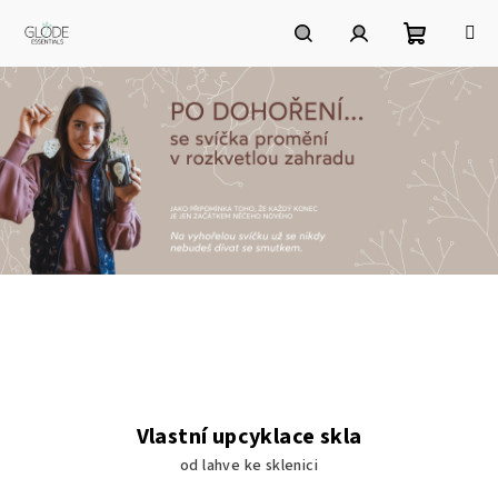
Přejít
na
obsah
Nákupní
Hledat
Přihlášení
košík
V
í
t
e
Vlastní upcyklace skla
j
od lahve ke sklenici