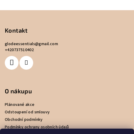
Z
á
p
Kontakt
a
glodeessentials
@
gmail.com
t
+420737510402
í
O nákupu
Plánované akce
Odstoupení od smlouvy
Obchodní podmínky
Podmínky ochrany osobních údajů