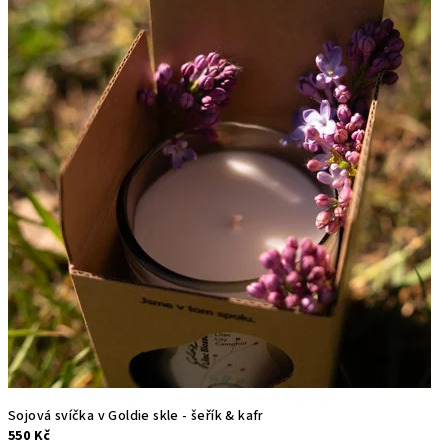
Sojová svíčka v Goldie skle - šeřík & kafr
550 Kč