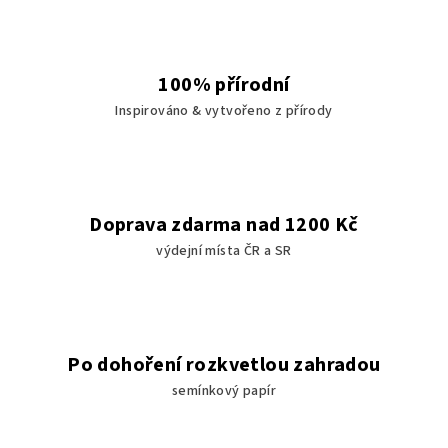
n
a
d
100% přírodní
Inspirováno & vytvořeno z přírody
a
l
e
Doprava zdarma nad 1200 Kč
k
výdejní místa ČR a SR
é
m
s
Po dohoření rozkvetlou zahradou
e
semínkový papír
v