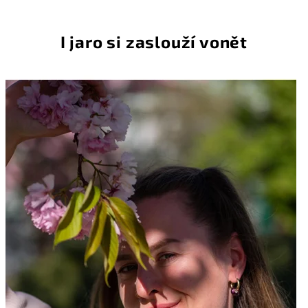
e
r
I jaro si zaslouží vonět
u
!